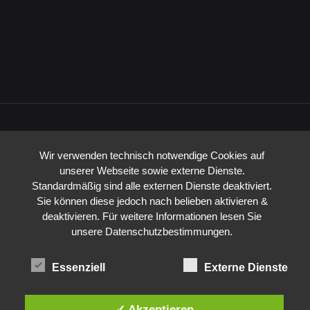
Wir verwenden technisch notwendige Cookies auf
unserer Webseite sowie externe Dienste.
Finanziell Gefördert durch das Land
Standardmäßig sind alle externen Dienste deaktiviert.
Sie können diese jedoch nach belieben aktivieren &
deaktivieren. Für weitere Informationen lesen Sie
Nordrhein-Westfalen: Sonderprogramm für “Digitalen und
unsere Datenschutzbestimmungen.
stationären Einzelhandel”
Essenziell
Externe Dienste
✓ Akzeptieren