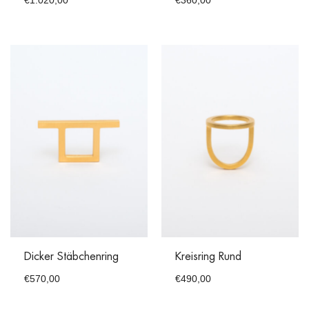
€
1.020,00
€
360,00
Dicker Stäbchenring
Kreisring Rund
€
570,00
€
490,00