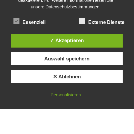
deaktivieren. Für weitere Informationen lesen Sie
unsere Datenschutzbestimmungen.
Nordrhein-Westfalen: Sonderprogramm für “Digitalen und
stationären Einzelhandel”
Essenziell
Externe Dienste
✓ Akzeptieren
Alle Preise inkl. der gesetzlichen MwSt.
Auswahl speichern
✕ Ablehnen
Personalisieren