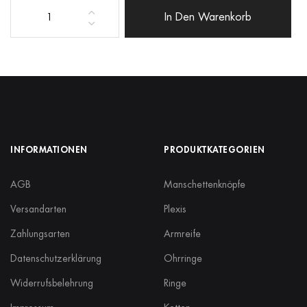
In Den Warenkorb
8x4
oval
quantity
INFORMATIONEN
PRODUKTKATEGORIEN
AGB
Manschettenknöpfe
Versandarten
Plexis
Zahlungsarten
Armreife
Datenschutzerklärung
Ohrringe
Widerrufsbelehrung
Ringe