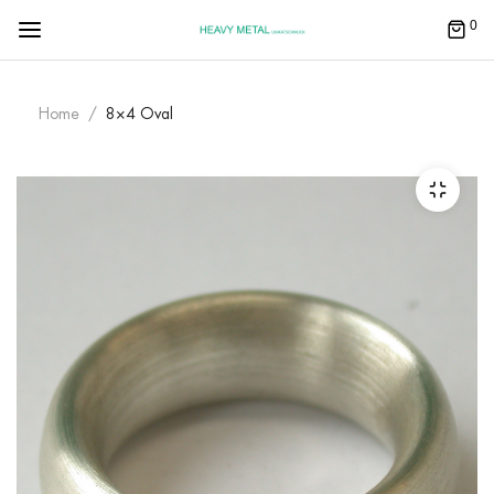
0
Home
8×4 Oval